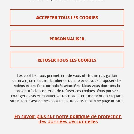
Mis à jour le 2 décembre 2019
ACCEPTER TOUS LES COOKIES
PERSONNALISER
Contact
Plan du site
REFUSER TOUS LES COOKIES
Mentions légales
Données personnelles
Les cookies nous permettent de vous offrir une navigation
optimale, de mesurer l'audience du site et de vous proposer des
vidéos et des fonctionnalités avancées. Nous vous donnons la
Crédits
possibilité d'accepter et de refuser ces cookies. Vous pouvez
changer d'avis et modifier votre choix à tout moment en cliquant
Gestion des cookies
sur le lien "Gestion des cookies" situé dans le pied de page du site.
Accessibilité : non conforme
En savoir plus sur notre politique de protection
des données personnelles