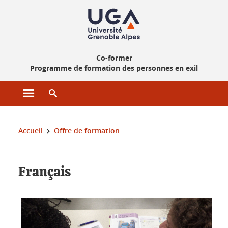
Gestion des cookies
Co-former
Programme de formation des personnes en exil
Ouvrir le menu principal
Ouvrir le moteur de recherche
Vous êtes ici :
Accueil
Offre de formation
Français