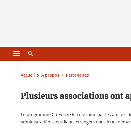
Gestion des cookies
Ouvrir le menu principal
Ouvrir le moteur de recherche
Vous êtes ici :
Accueil
À propos
Partenaires
Plusieurs associations ont 
Le programme Co-FormER a été initié par les ami.e.s 
administratif des étudiants étrangers dans leurs démarch