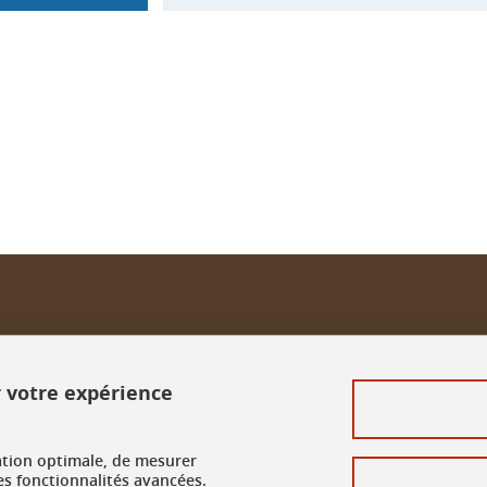
ook
inkedIn
r votre expérience
ation optimale, de mesurer
es fonctionnalités avancées.