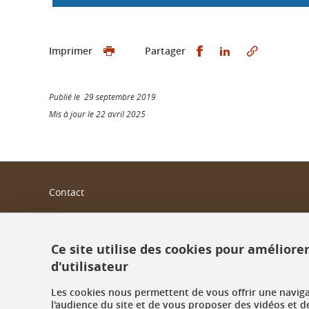
Partager sur Faceb
Partager sur L
Imprimer
Partager
Publié le 29 septembre 2019
Mis à jour le 22 avril 2025
Contact
Plan du site
Mentions légales
Ce site utilise des cookies pour améliore
d'utilisateur
Données personnelles
Les cookies nous permettent de vous offrir une navig
Crédits
l'audience du site et de vous proposer des vidéos et d