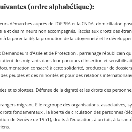
 suivantes (ordre alphabétique):
rs démarches auprès de l'OFPRA et la CNDA, domiciliation posta
asile et des mineurs non accompagnés, l’accès aux droits des étr
tien à la parentalité, la promotion de la citoyenneté et le dévelop
Demandeurs d’Asile et de Protection : parrainage républicain qui v
tient des migrants dans leur parcours d’insertion et sensibilisatio
 documentation consacré à cette solidarité, producteur de dossier
des peuples et des minorités et pour des relations internationales b
es et exploitées. Défense de la dignité et les droits des personne
.
trangers migrant. Elle regroupe des organisations, associatives, s
 droits fondamentaux : la liberté de circulation des personnes (dé
ion de Genève de 1951), droits à l’éducation, à un toit, à la santé, 
ériens.