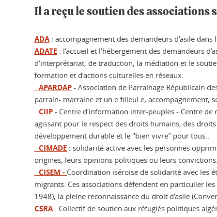
Il a reçu le soutien des associations
ADA
: accompagnement des demandeurs d'asile dans leu
ADATE
: l’accueil et l’hébergement des demandeurs d’
d’interprétariat, de traduction, la médiation et le sou
formation et d’actions culturelles en réseaux.
APARDAP
- Association de Parrainage Républicain des 
parrain- marraine et un.e filleul.e, accompagnement, sou
CIIP
- Centre d'information inter-peuples - Centre de
agissant pour le respect des droits humains, des droits 
développement durable et le "bien vivre" pour tous..
CIMADE
: solidarité active avec les personnes opprimé
origines, leurs opinions politiques ou leurs convictions
CISEM -
Coordination iséroise de solidarité avec les é
migrants. Ces associations défendent en particulier les
1948), la pleine reconnaissance du droit d’asile (Convent
CSRA
: Collectif de soutien aux réfugiés politiques alg